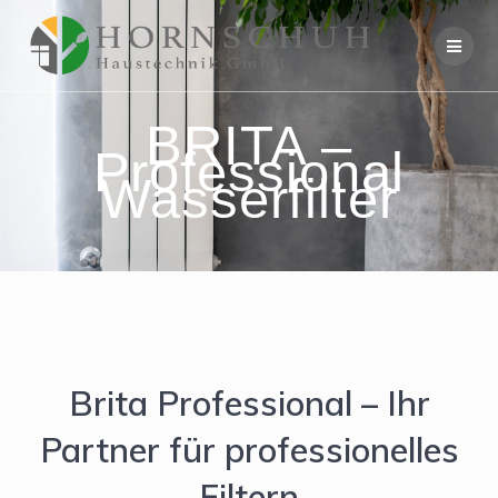
Skip
to
content
BRITA –
Professional
Wasserfilter
Brita Professional – Ihr
Partner für professionelles
Filtern