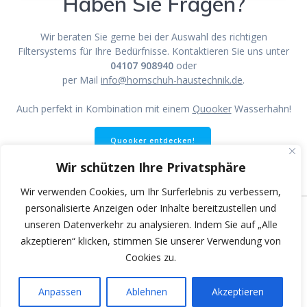
Haben Sie Fragen?
Wir beraten Sie gerne bei der Auswahl des richtigen
Filtersystems für Ihre Bedürfnisse. Kontaktieren Sie uns unter
04107 908940
oder
per Mail
info@hornschuh-haustechnik.de
.
Auch perfekt in Kombination mit einem
Quooker
Wasserhahn!
Quooker entdecken!
Wir schützen Ihre Privatsphäre
Wir verwenden Cookies, um Ihr Surferlebnis zu verbessern,
personalisierte Anzeigen oder Inhalte bereitzustellen und
unseren Datenverkehr zu analysieren. Indem Sie auf „Alle
akzeptieren“ klicken, stimmen Sie unserer Verwendung von
© 2026 Hornschuh Haustechnik | Wärmepumpe | Heizung |
Cookies zu.
Sanitär. Friendly supported by
Blackdog-Werbung Bargteheide
.
Built using WordPress and
Mesmerize Theme
.
Anpassen
Ablehnen
Akzeptieren