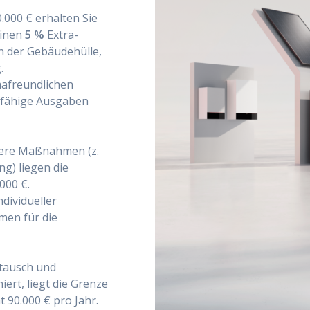
.000 € erhalten Sie
einen
5 %
Extra-
 der Gebäudehülle,
.
mafreundlichen
rfähige Ausgaben
tere Maßnahmen (z.
g) liegen die
000 €.
ndividueller
men für die
tausch und
rt, liegt die Grenze
 90.000 € pro Jahr.