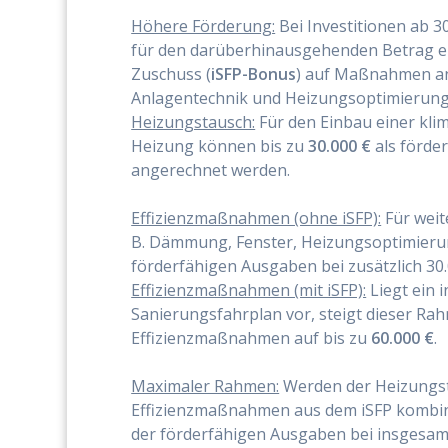
Höhere Förderung:
Bei Investitionen ab 30
für den darüberhinausgehenden Betrag 
Zuschuss (
iSFP-Bonus
) auf Maßnahmen an
Anlagentechnik und Heizungsoptimierung
Heizungstausch:
Für den Einbau einer kli
Heizung können bis zu
30.000 €
als förde
angerechnet werden.
Effizienzmaßnahmen (ohne iSFP):
Für wei
B. Dämmung, Fenster, Heizungsoptimierun
förderfähigen Ausgaben bei zusätzlich 30.
Effizienzmaßnahmen (mit iSFP):
Liegt ein i
Sanierungsfahrplan vor, steigt dieser Rah
Effizienzmaßnahmen auf bis zu
60.000 €
.
Maximaler Rahmen:
Werden der Heizungs
Effizienzmaßnahmen aus dem iSFP kombinie
der förderfähigen Ausgaben bei insgesamt