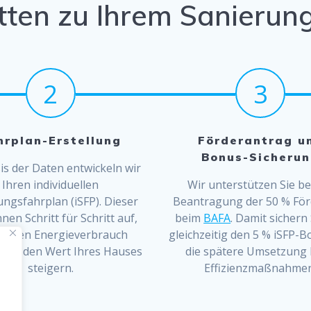
itten zu Ihrem Sanieru
2
3
hrplan-Erstellung
Förderantrag u
Bonus-Sicheru
is der Daten entwickeln wir
Ihren individuellen
Wir unterstützen Sie be
ungsfahrplan (iSFP). Dieser
Beantragung der 50 % Fö
hnen Schritt für Schritt auf,
beim
BAFA
. Damit sichern 
Sie den Energieverbrauch
gleichzeitig den 5 % iSFP-B
und den Wert Ihres Hauses
die spätere Umsetzung 
steigern.
Effizienzmaßnahmen